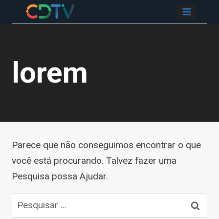
Pular
CDTIV
para
o
Conteúdo
lorem
Parece que não conseguimos encontrar o que
você está procurando. Talvez fazer uma
Pesquisa possa Ajudar.
Pesquisar
por: